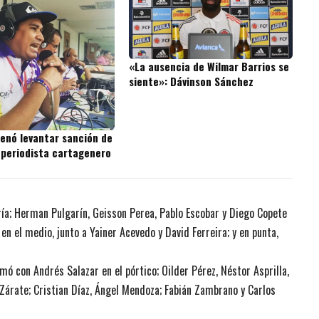
«La ausencia de Wilmar Barrios se
siente»: Dávinson Sánchez
denó levantar sanción de
 periodista cartagenero
ía; Herman Pulgarín, Geisson Perea, Pablo Escobar y Diego Copete
en el medio, junto a Yainer Acevedo y David Ferreira; y en punta,
mó con Andrés Salazar en el pórtico; Oilder Pérez, Néstor Asprilla,
 Zárate; Cristian Díaz, Ángel Mendoza; Fabián Zambrano y Carlos