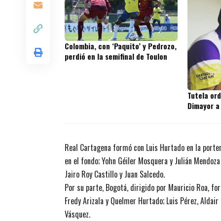
Colombia, con ‘Paquito’ y Pedrozo,
perdió en la semifinal de Toulon
Tutela or
Dimayor a
Real Cartagena formó con Luis Hurtado en la porter
en el fondo; Yohn Géiler Mosquera y Julián Mendoza 
Jairo Roy Castillo y Juan Salcedo.
Por su parte, Bogotá, dirigido por Mauricio Roa, for
Fredy Arizala y Quelmer Hurtado; Luis Pérez, Aldair
Vásquez.