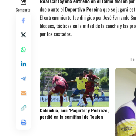
Real Cartagena entrenó en el Jaime Morón
por 
duelo ante el
Deportivo Pereira
que se jugará est
Comparte
El entrenamiento fue dirigido por José Fernando San
bloques, tácticas en la mitad de la cancha y las pr
por los costados.
Te
Colombia, con ‘Paquito’ y Pedrozo,
perdió en la semifinal de Toulon