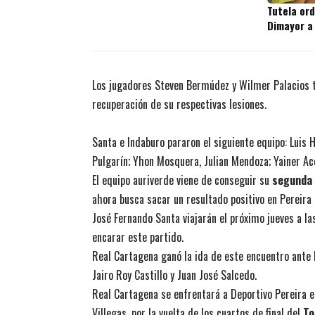
Tutela or
Dimayor a
Los jugadores Steven Bermúdez y Wilmer Palacios t
recuperación de su respectivas lesiones.
Santa e Indaburo pararon el siguiente equipo: Luis 
Pulgarín; Yhon Mosquera, Julian Mendoza; Yainer Ace
El equipo auriverde viene de conseguir su
segunda 
ahora busca sacar un resultado positivo en Pereira p
José Fernando Santa viajarán el próximo jueves a la
encarar este partido.
Real Cartagena ganó la ida de este encuentro ante 
Jairo Roy Castillo y Juan José Salcedo.
Real Cartagena se enfrentará a Deportivo Pereira e
Villegas, por la vuelta de los cuartos de final del
To