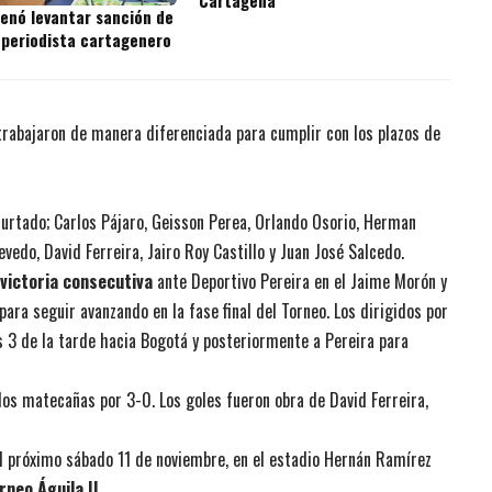
denó levantar sanción de
 periodista cartagenero
rabajaron de manera diferenciada para cumplir con los plazos de
Hurtado; Carlos Pájaro, Geisson Perea, Orlando Osorio, Herman
vedo, David Ferreira, Jairo Roy Castillo y Juan José Salcedo.
victoria consecutiva
ante Deportivo Pereira en el Jaime Morón y
ara seguir avanzando en la fase final del Torneo. Los dirigidos por
s 3 de la tarde hacia Bogotá y posteriormente a Pereira para
los matecañas por 3-0. Los goles fueron obra de David Ferreira,
l próximo sábado 11 de noviembre, en el estadio Hernán Ramírez
rneo Águila II
.