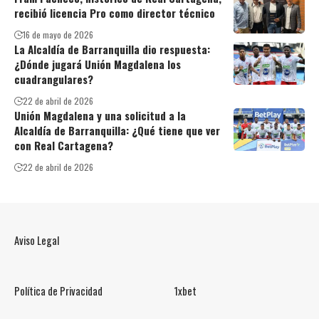
recibió licencia Pro como director técnico
16 de mayo de 2026
La Alcaldía de Barranquilla dio respuesta:
¿Dónde jugará Unión Magdalena los
cuadrangulares?
22 de abril de 2026
Unión Magdalena y una solicitud a la
Alcaldía de Barranquilla: ¿Qué tiene que ver
con Real Cartagena?
22 de abril de 2026
Aviso Legal
Política de Privacidad
1xbet