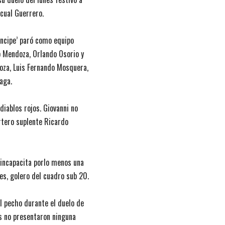
scual Guerrero.
ríncipe’ paró como equipo
o Mendoza, Orlando Osorio y
oza, Luis Fernando Mosquera,
aga.
diablos rojos. Giovanni no
ortero suplente Ricardo
 incapacita porlo menos una
s, golero del cuadro sub 20.
el pecho durante el duelo de
os no presentaron ninguna