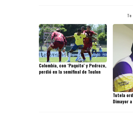
Te
Colombia, con ‘Paquito’ y Pedrozo,
perdió en la semifinal de Toulon
Tutela or
Dimayor a