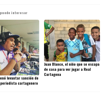
 puede interesar
Juan Blanco, el niño que se escapa
de casa para ver jugar a Real
Cartagena
denó levantar sanción de
 periodista cartagenero