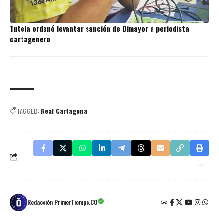
Tutela ordenó levantar sanción de Dimayor a periodista
cartagenero
TAGGED:
Real Cartagena
Redacción PrimerTiempo.CO