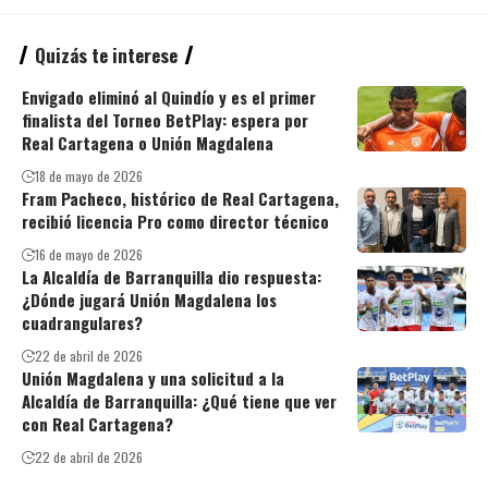
Quizás te interese
Envigado eliminó al Quindío y es el primer
finalista del Torneo BetPlay: espera por
Real Cartagena o Unión Magdalena
18 de mayo de 2026
Fram Pacheco, histórico de Real Cartagena,
recibió licencia Pro como director técnico
16 de mayo de 2026
La Alcaldía de Barranquilla dio respuesta:
¿Dónde jugará Unión Magdalena los
cuadrangulares?
22 de abril de 2026
Unión Magdalena y una solicitud a la
Alcaldía de Barranquilla: ¿Qué tiene que ver
con Real Cartagena?
22 de abril de 2026