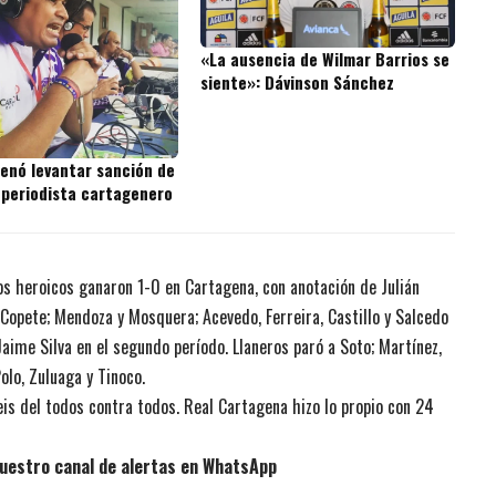
«La ausencia de Wilmar Barrios se
siente»: Dávinson Sánchez
denó levantar sanción de
 periodista cartagenero
los heroicos ganaron 1-0 en Cartagena, con anotación de Julián
 Copete; Mendoza y Mosquera; Acevedo, Ferreira, Castillo y Salcedo
Jaime Silva en el segundo período. Llaneros paró a Soto; Martínez,
olo, Zuluaga y Tinoco.
 seis del todos contra todos. Real Cartagena hizo lo propio con 24
uestro canal de alertas en WhatsApp