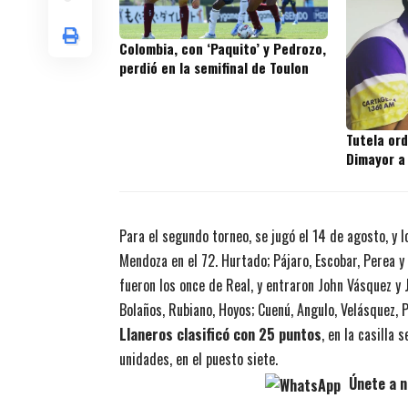
Colombia, con ‘Paquito’ y Pedrozo,
perdió en la semifinal de Toulon
Tutela or
Dimayor a
Para el segundo torneo, se jugó el 14 de agosto, y 
Mendoza en el 72. Hurtado; Pájaro, Escobar, Perea y
fueron los once de Real, y entraron John Vásquez y 
Bolaños, Rubiano, Hoyos; Cuenú, Angulo, Velásquez, P
Llaneros clasificó con 25 puntos
, en la casilla
unidades, en el puesto siete.
Únete a n