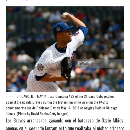
CHICAGO, IL – MAY 14: Jose Quintana #62 of the Chicago Cubs pitches
against the Atlanta Braves during the first inning while wearing the #42 to
commemorate Jackie Robinson Day on May 14, 2018 at Wrigley Field in Chicago,
Illinois. (Photo by David Banks/Getty Images)
Los Bravos arrancaron ganando con el batacazo de Ozzie Albies,
apenas en el segundo lanzamiento que realizaba el pícher arjonero