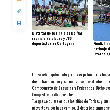
Distrital de patinaje en Bolívar
reunió a 27 clubes y 780
deportistas en Cartagena
Finalizó c
patinaje d
Intercole
La escuela capitaneada por los ex patinadores boli
desde hace un año y ya cuentan con resultados muy 
Campeonato de Escuelas y Federados
. Dicho ev
Campestre en días pasados.
“Lo que se quiere es que los niños de Torices y sus 
proyecto va por buen camino. El deporte siempre ser