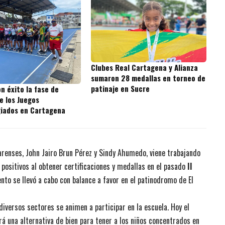
Clubes Real Cartagena y Alianza
sumaron 28 medallas en torneo de
patinaje en Sucre
on éxito la fase de
e los Juegos
giados en Cartagena
varenses, John Jairo Brun Pérez y Sindy Ahumedo, viene trabajando
positivos al obtener certificaciones y medallas en el pasado
II
ento se llevó a cabo con balance a favor en el patinodromo de El
diversos sectores se animen a participar en la escuela. Hoy el
á una alternativa de bien para tener a los niños concentrados en