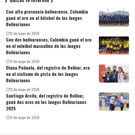
Con alta presencia bolivarense, Colombia
ganó el oro en el béisbol de los Juegos
Bolivarianos
13 de mayo de 2026
Con dos bolivarenses, Colombia ganó el oro
en el voleibol masculino de los Juegos
Bolivarianos
13 de mayo de 2026
Diana Peñuela, del registro de Bolívar, oro
en el ciclismo de pista de los Juegos
Bolivarianos
13 de mayo de 2026
Santiago Arcila, del registro de Bolívar,
ganó dos oros en los Juegos Bolivarianos
2025
13 de mayo de 2026