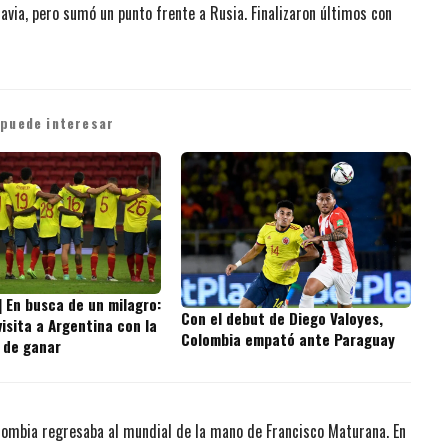
avia, pero sumó un punto frente a Rusia. Finalizaron últimos con
 puede interesar
] En busca de un milagro:
Con el debut de Diego Valoyes,
isita a Argentina con la
Colombia empató ante Paraguay
 de ganar
olombia regresaba al mundial de la mano de Francisco Maturana. En