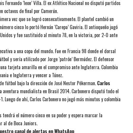
is Fernando ‘leon’ Villa. El ex Atlético Nacional no disputó partidos
en octavos de final por Camerún.
rimera vez que se logró consecutivamente. El plantel cambió un
úmero cinco lo portó Hernán ‘Carepa’ Gaviria. El antioqueño jugó
 Unidos y fue sustituido al minuto 78, en la victoria, por 2-0 ante
nsecutiva a una copa del mundo. Fue en Francia 98 donde el dorsal
útbol y sería utilizado por Jorge ‘patrón’ Bermúdez. El defensor
ó una tarjeta amarilla en el compromiso ante Inglaterra. Colombia
nia e Inglaterra y vencer a Túnez.
de fútbol bajo la dirección de José Nestor Pékerman.
Carlos
 aventura mundialista en Brasil 2014. Carbonero disputó todo el
4-1. Luego de ahí, Carlos Carbonero no jugó más minutos y colombia
s tendrá el número cinco en su poder y espera marcar la
r al de Boca Juniors.
uestro canal de alertas en WhatsApp