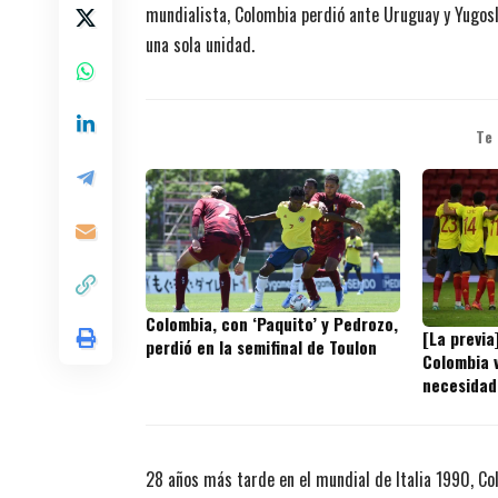
mundialista, Colombia perdió ante Uruguay y Yugosl
una sola unidad.
Te
Colombia, con ‘Paquito’ y Pedrozo,
[La previa
perdió en la semifinal de Toulon
Colombia v
necesidad
28 años más tarde en el mundial de Italia 1990, C