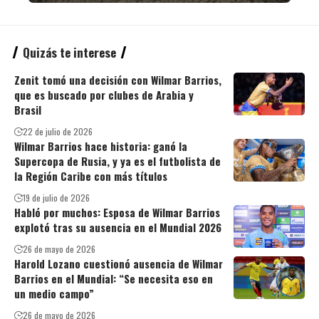
Quizás te interese
Zenit tomó una decisión con Wilmar Barrios,
que es buscado por clubes de Arabia y
Brasil
22 de julio de 2026
Wilmar Barrios hace historia: ganó la
Supercopa de Rusia, y ya es el futbolista de
la Región Caribe con más títulos
19 de julio de 2026
Habló por muchos: Esposa de Wilmar Barrios
explotó tras su ausencia en el Mundial 2026
26 de mayo de 2026
Harold Lozano cuestionó ausencia de Wilmar
Barrios en el Mundial: “Se necesita eso en
un medio campo”
26 de mayo de 2026