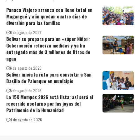
Panaca Viajero arranca con lleno total en
Magangué y aún quedan cuatro días de
diversión para las familias
6 de agosto de 2026
Bolívar se prepara para un «súper Niño»:
Gobernación refuerza medidas y ya ha
entregado más de 3 millones de litros de
agua
6 de agosto de 2026
Bolívar inicia la ruta para convertir a San
Basilio de Palenque en municipio
5 de agosto de 2026
La 15K Mompox 2026 está lista: así será el
recorrido nocturno por las joyas del
Patrimonio de la Humanidad
4 de agosto de 2026