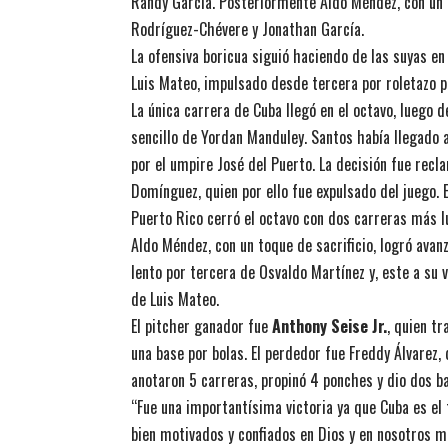
Randy García. Posteriormente Aldo Méndez, con un tr
Rodríguez-Chévere y Jonathan García.
La ofensiva boricua siguió haciendo de las suyas en
Luis Mateo, impulsado desde tercera por roletazo p
La única carrera de Cuba llegó en el octavo, luego 
sencillo de Yordan Manduley. Santos había llegado 
por el umpire José del Puerto. La decisión fue recl
Domínguez, quien por ello fue expulsado del juego. 
Puerto Rico cerró el octavo con dos carreras más l
Aldo Méndez, con un toque de sacrificio, logró avan
lento por tercera de Osvaldo Martínez y, este a su
de Luis Mateo.
El pitcher ganador fue
Anthony Seise Jr.
, quien t
una base por bolas. El perdedor fue Freddy Álvarez, 
anotaron 5 carreras, propinó 4 ponches y dio dos ba
“Fue una importantísima victoria ya que Cuba es el 
bien motivados y confiados en Dios y en nosotros m