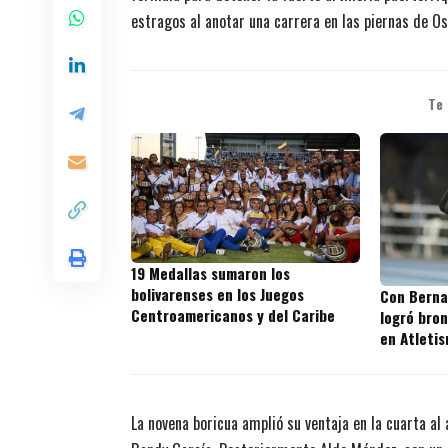
estragos al anotar una carrera en las piernas de O
Te
19 Medallas sumaron los
bolivarenses en los Juegos
Con Berna
Centroamericanos y del Caribe
logró bro
en Atleti
La novena boricua amplió su ventaja en la cuarta al