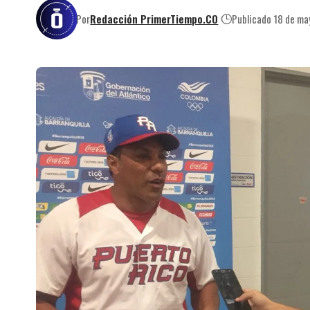
Por
Redacción PrimerTiempo.CO
Publicado 18 de m