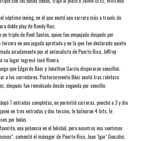
iple con las bases llenas, trajo al plato a Jaime Ortiz, Wilfredo
 el séptimo inning, en el que anotó una carrera más a través de
ara doble play de Randy Ruiz.
de un triple de Roel Santos, quien fue empujado después por
a tercera en una jugada apretada y en la que fue declarado quieto
amada airadamente por el antesalista de Puerto Rico, Jeffrey
En su lugar ingresó José Rivera.
uego que Edgardo Báez y Jonathan García dispararan sencillos.
zar a los corredores. Posteriormente Báez anotó tras roletazo
 vez, después fue remolcado desde segunda por sencillo
rabajó 7 entradas completas, no permitió carreras, ponchó a 3 y dio
quien en tres entradas y dos tercios, le batearon 4 hits, le
ses por bolas.
favorito, una potencia en el béisbol, pero nosotros nos sentimos
ismos”, comentó el mánager de Puerto Rico, Juan ‘Igor’ González.