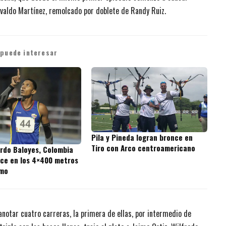
svaldo Martínez, remolcado por doblete de Randy Ruiz.
 puede interesar
Pila y Pineda logran bronce en
Tiro con Arco centroamericano
rdo Baloyes, Colombia
nce en los 4×400 metros
smo
 anotar cuatro carreras, la primera de ellas, por intermedio de