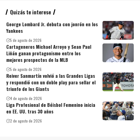
Quizás te interese
George Lombard Jr. debuta con jonrón en los
Yankees
5 de agosto de 2026
Cartageneros Michael Arroyo y Sean Paul
Liñán ganan protagonismo entre los
mejores prospectos de la MLB
5 de agosto de 2026
Reiver Sanmartín volvió a las Grandes Ligas
y respondió con un doble play para sellar el
triunfo de los Giants
4 de agosto de 2026
Liga Profesional de Béisbol Femenino inicia
en EE. UU. tras 30 años
2 de agosto de 2026