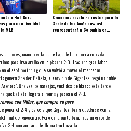
rente a Red Sox:
Caimanes revela su roster para la
os para una rivalidad
Serie de las Américas: así
 la MLB
representará a Colombia en
Venezuela
las acciones, cuando en la parte baja de la primera entrada
nez para irse arriba en la pizarra 2-0. Tras una gran labor
 en el séptimo inning que se volvió a mover el marcador.
artagenero Sneider Batista, al servicio de Gigantes, pegó un doble
 Arenosa’. Una vez los naranjas, vestidos de blanco esta tarde,
ara que Batista llegara al home y pusiera el 2-3.
 renovó con Millos, que compró su pase
de poner el 2-4 y parecía que Gigantes iban a quedarse con la
el final del encuentro. Pero en la parte baja, tras un error de
ndrían 3-4 con anotada de
Jhonatan Lozada
.