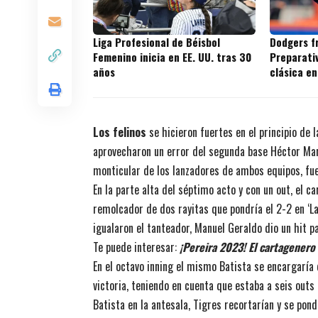
Liga Profesional de Béisbol
Dodgers f
Femenino inicia en EE. UU. tras 30
Preparativ
años
clásica en
Los felinos
se hicieron fuertes en el principio de 
aprovecharon un error del segunda base Héctor Martí
monticular de los lanzadores de ambos equipos, fue
En la parte alta del séptimo acto y con un out, el c
remolcador de dos rayitas que pondría el 2-2 en ‘La
igualaron el tanteador, Manuel Geraldo dio un hit p
Te puede interesar:
¡Pereira 2023! El cartagenero
En el octavo inning el mismo Batista se encargaría 
victoria, teniendo en cuenta que estaba a seis outs d
Batista en la antesala, Tigres recortarían y se po