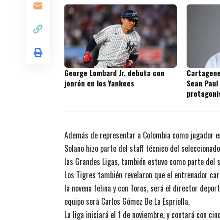
George Lombard Jr. debuta con
Cartagene
jonrón en los Yankees
Sean Paul
protagoni
prospecto
Además de representar a Colombia como jugador en 
Solano hizo parte del staff técnico del seleccionad
las Grandes Ligas, también estuvo como parte del s
Los Tigres también revelaron que el entrenador ca
la novena felina y con Toros, será el director depor
equipo será Carlos Gómez De La Espriella.
La liga iniciará el 1 de noviembre, y contará con c