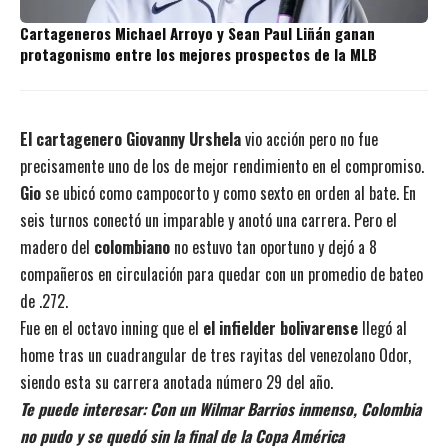
Cartageneros Michael Arroyo y Sean Paul Liñán ganan
protagonismo entre los mejores prospectos de la MLB
El cartagenero Giovanny Urshela
vio acción pero no fue
precisamente uno de los de mejor rendimiento en el compromiso.
Gio
se ubicó como campocorto y como sexto en orden al bate. En
seis turnos conectó un imparable y anotó una carrera. Pero el
madero del
colombiano
no estuvo tan oportuno y dejó a 8
compañeros en circulación para quedar con un promedio de bateo
de .272.
Fue en el octavo inning que el
el infielder bolivarense
llegó al
home tras un cuadrangular de tres rayitas del venezolano Odor,
siendo esta su carrera anotada número 29 del año.
Te puede interesar:
Con un Wilmar Barrios inmenso, Colombia
no pudo y se quedó sin la final de la Copa América