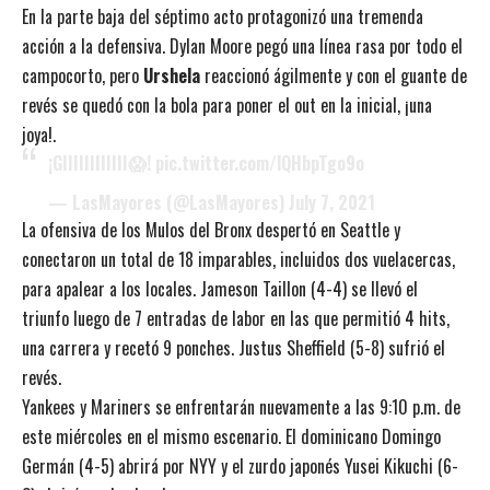
En la parte baja del séptimo acto protagonizó una tremenda
acción a la defensiva. Dylan Moore pegó una línea rasa por todo el
campocorto, pero
Urshela
reaccionó ágilmente y con el guante de
revés se quedó con la bola para poner el out en la inicial, ¡una
joya!.
¡GIIIIIIIIIIII😱!
pic.twitter.com/lQHbpTgo9o
— LasMayores (@LasMayores)
July 7, 2021
La ofensiva de los Mulos del Bronx despertó en Seattle y
conectaron un total de 18 imparables, incluidos dos vuelacercas,
para apalear a los locales. Jameson Taillon (4-4) se llevó el
triunfo luego de 7 entradas de labor en las que permitió 4 hits,
una carrera y recetó 9 ponches. Justus Sheffield (5-8) sufrió el
revés.
Yankees y Mariners se enfrentarán nuevamente a las 9:10 p.m. de
este miércoles en el mismo escenario. El dominicano Domingo
Germán (4-5) abrirá por NYY y el zurdo japonés Yusei Kikuchi (6-