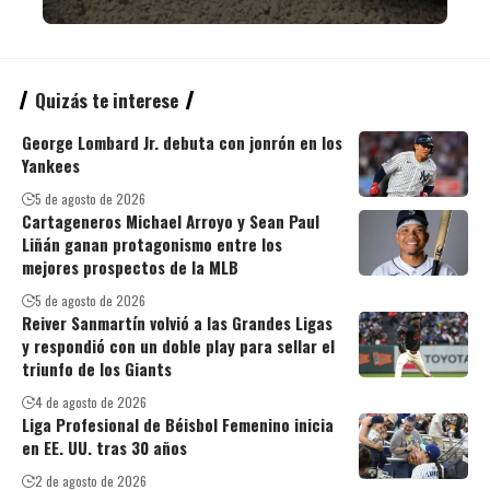
Quizás te interese
George Lombard Jr. debuta con jonrón en los
Yankees
5 de agosto de 2026
Cartageneros Michael Arroyo y Sean Paul
Liñán ganan protagonismo entre los
mejores prospectos de la MLB
5 de agosto de 2026
Reiver Sanmartín volvió a las Grandes Ligas
y respondió con un doble play para sellar el
triunfo de los Giants
4 de agosto de 2026
Liga Profesional de Béisbol Femenino inicia
en EE. UU. tras 30 años
2 de agosto de 2026