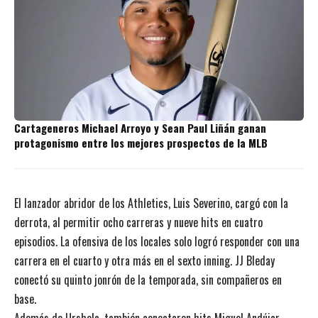
Cartageneros Michael Arroyo y Sean Paul Liñán ganan
protagonismo entre los mejores prospectos de la MLB
El lanzador abridor de los Athletics, Luis Severino, cargó con la
derrota, al permitir ocho carreras y nueve hits en cuatro
episodios. La ofensiva de los locales solo logró responder con una
carrera en el cuarto y otra más en el sexto inning. JJ Bleday
conectó su quinto jonrón de la temporada, sin compañeros en
base.
Además de Urshela, también conectaron hits Miguel Andújar,