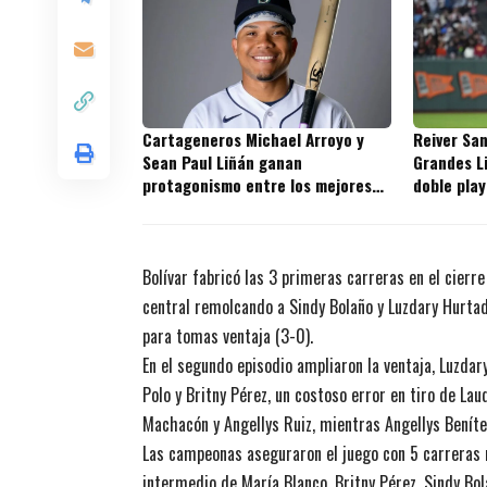
Cartageneros Michael Arroyo y
Reiver San
Sean Paul Liñán ganan
Grandes L
protagonismo entre los mejores
doble play
prospectos de la MLB
los Giants
Bolívar fabricó las 3 primeras carreras en el cierre
central remolcando a Sindy Bolaño y Luzdary Hurtad
para tomas ventaja (3-0).
En el segundo episodio ampliaron la ventaja, Luzdar
Polo y Britny Pérez, un costoso error en tiro de La
Machacón y Angellys Ruiz, mientras Angellys Benítez 
Las campeonas aseguraron el juego con 5 carreras m
intermedio de María Blanco, Britny Pérez, Sindy Bo