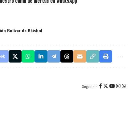
uestro canal de alertas en WhatsApp
ión Bolívar de Béisbol
ook
Seguir