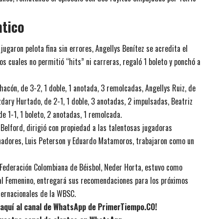
ntico
jugaron pelota fina sin errores, Angellys Benítez se acredita el
os cuales no permitió “hits” ni carreras, regaló 1 boleto y ponchó a
hacón, de 3-2, 1 doble, 1 anotada, 3 remolcadas, Angellys Ruiz, de
uzdary Hurtado, de 2-1, 1 doble, 3 anotadas, 2 impulsadas, Beatriz
de 1-1, 1 boleto, 2 anotadas, 1 remolcada.
Belford, dirigió con propiedad a las talentosas jugadoras
renadores, Luis Peterson y Eduardo Matamoros, trabajaron como un
y Federación Colombiana de Béisbol, Neder Horta, estuvo como
al Femenino, entregará sus recomendaciones para los próximos
ternacionales de la WBSC.
e aquí al canal de WhatsApp de PrimerTiempo.CO!