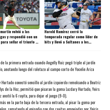
martín volvió a las
Harold Ramírez cerró la
igas y respondió con un
temporada regular como líder de
 para sellar el triunfo de
hits y llevó a Sultanes a los
playoffs con una actuación
descomunal
 de la primera entrada cuando Angelly Ruiz pegó triple al jardín
o, anotando luego del roletazo al campo corto de Yocelin Ariza
y Hurtado conectó sencillo al jardín izquierdo remolcando a Beatriz
udys de la Hoz, permitió que pisaran la goma Luzdary Hurtado, Yeirs
anotó la 6 rayita, para dejar el juego (9-0).
ás en la parte baja de la tercera entrada, al pisar la goma por
laños, rematando el episodio con dos rayitas empujadas por Yeiris