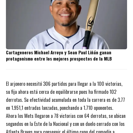
Cartageneros Michael Arroyo y Sean Paul Liñán ganan
protagonismo entre los mejores prospectos de la MLB
El arjonero necesitó 306 partidos para llegar a la 100 victorias,
su fija ahora está cerca de equilibrarse pues ha firmado 102
derrotas. Su efectividad acumulada en toda la carrera es de 3.77
en 1.951,1 entradas lanzadas, ponchando a 1.710 oponentes.
Ahora los Mets llegaron a 78 victorias con 64 derrotas, se ubican
segundos en la Este de la Nacional y con un duelo cerrado con los
Atlanta Braves para conseguir el último cupo del comodín a