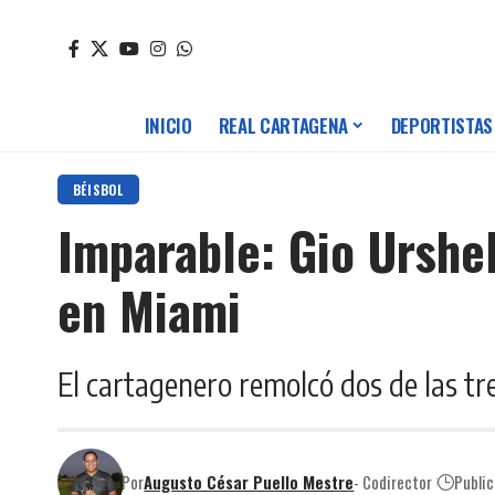
INICIO
REAL CARTAGENA
DEPORTISTAS
BÉISBOL
Imparable: Gio Urshel
en Miami
El cartagenero remolcó dos de las tr
Por
Augusto César Puello Mestre
- Codirector
Publi