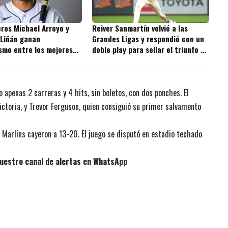
ros Michael Arroyo y
Reiver Sanmartín volvió a las
 Liñán ganan
Grandes Ligas y respondió con un
smo entre los mejores
doble play para sellar el triunfo de
s de la MLB
los Giants
o apenas 2 carreras y 4 hits, sin boletos, con dos ponches. El
ictoria, y Trevor Ferguson, quien consiguió su primer salvamento
Marlins cayeron a 13-20. El juego se disputó en estadio techado
uestro canal de alertas en WhatsApp