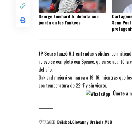
George Lombard Jr. debuta con
Cartagene
jonrón en los Yankees
Sean Paul
protagoni
prospecto
JP Sears lanzó 6.1 entradas sólidas
, permitiend
relevo se completó con Spence, quien se apuntó la v
del año.
Oakland mejoró su marca a 19-16, mientras que los 
con temperatura de 22°F y sin viento.
Únete a n
TAGGED:
Béisbol
Giovanny Urshela
MLB