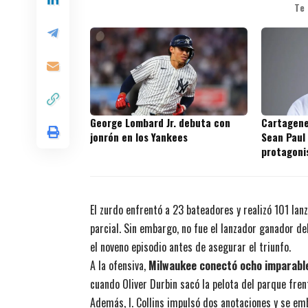
Te
George Lombard Jr. debuta con
Cartagene
jonrón en los Yankees
Sean Paul
protagoni
prospecto
El zurdo enfrentó a 23 bateadores y realizó 101 lan
parcial. Sin embargo, no fue el lanzador ganador de
el noveno episodio antes de asegurar el triunfo.
A la ofensiva,
Milwaukee conectó ocho imparabl
cuando Oliver Durbin sacó la pelota del parque fre
Además, I. Collins impulsó dos anotaciones y se em