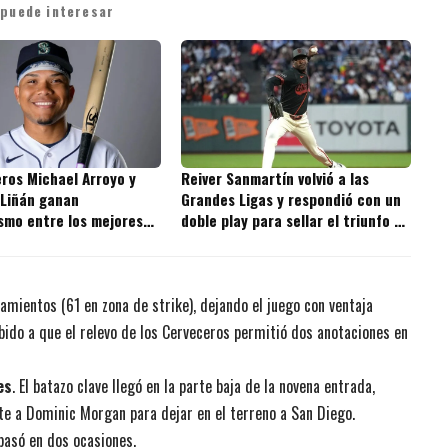
 puede interesar
ros Michael Arroyo y
Reiver Sanmartín volvió a las
 Liñán ganan
Grandes Ligas y respondió con un
smo entre los mejores
doble play para sellar el triunfo de
s de la MLB
los Giants
zamientos (61 en zona de strike), dejando el juego con ventaja
bido a que el relevo de los Cerveceros permitió dos anotaciones en
es
. El batazo clave llegó en la parte baja de la novena entrada,
nte a Dominic Morgan para dejar en el terreno a San Diego.
basó en dos ocasiones.