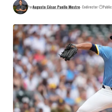
Por
Augusto César Puello Mestre
- Codirector
Publi