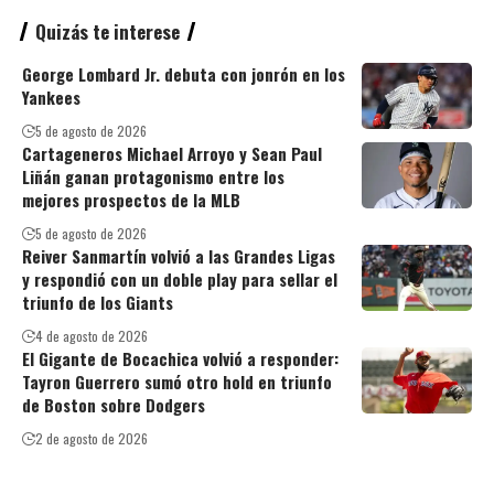
Quizás te interese
George Lombard Jr. debuta con jonrón en los
Yankees
5 de agosto de 2026
Cartageneros Michael Arroyo y Sean Paul
Liñán ganan protagonismo entre los
mejores prospectos de la MLB
5 de agosto de 2026
Reiver Sanmartín volvió a las Grandes Ligas
y respondió con un doble play para sellar el
triunfo de los Giants
4 de agosto de 2026
El Gigante de Bocachica volvió a responder:
Tayron Guerrero sumó otro hold en triunfo
de Boston sobre Dodgers
2 de agosto de 2026