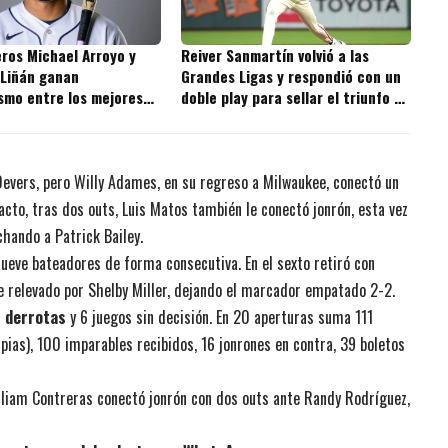
ros Michael Arroyo y
Reiver Sanmartín volvió a las
 Liñán ganan
Grandes Ligas y respondió con un
smo entre los mejores
doble play para sellar el triunfo de
s de la MLB
los Giants
 Devers, pero Willy Adames, en su regreso a Milwaukee, conectó un
acto, tras dos outs, Luis Matos también le conectó jonrón, esta vez
chando a Patrick Bailey.
nueve bateadores de forma consecutiva. En el sexto retiró con
e relevado por Shelby Miller, dejando el marcador empatado 2-2.
4 derrotas
y 6 juegos sin decisión. En 20 aperturas suma 111
pias), 100 imparables recibidos, 16 jonrones en contra, 39 boletos
illiam Contreras conectó jonrón con dos outs ante Randy Rodríguez,