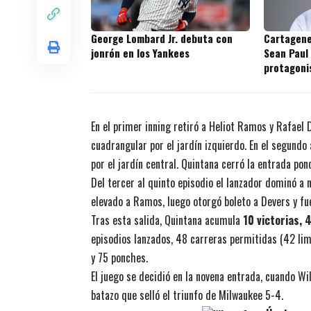
George Lombard Jr. debuta con
Cartagene
jonrón en los Yankees
Sean Paul
protagoni
prospecto
En el primer inning retiró a Heliot Ramos y Rafael
cuadrangular por el jardín izquierdo. En el segundo 
por el jardín central. Quintana cerró la entrada pon
Del tercer al quinto episodio el lanzador dominó a 
elevado a Ramos, luego otorgó boleto a Devers y fu
Tras esta salida, Quintana acumula
10 victorias, 
episodios lanzados, 48 carreras permitidas (42 lim
y 75 ponches.
El juego se decidió en la novena entrada, cuando W
batazo que selló el triunfo de Milwaukee 5-4.