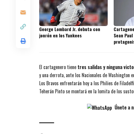
George Lombard Jr. debuta con
Cartagene
jonrón en los Yankees
Sean Paul
protagoni
prospecto
El cartagenero tiene
tres salidas y ninguna victo
y una derrota, ante los Nacionales de Washington e
Los Bravos enfrentarán hoy a los Philies de Filadelfi
Teherán Pinto se montará en la lomita de los sustos
Únete a n