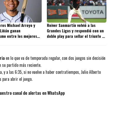
ros Michael Arroyo y
Reiver Sanmartín volvió a las
 Liñán ganan
Grandes Ligas y respondió con un
smo entre los mejores
doble play para sellar el triunfo de
s de la MLB
los Giants
ria
en lo que va de temporada regular, con dos juegos sin decisión
n su partido más reciente.
a, y a las 6:35, si no vuelve a haber contratiempos, Julio Alberto
 para abrir el juego.
uestro canal de alertas en WhatsApp