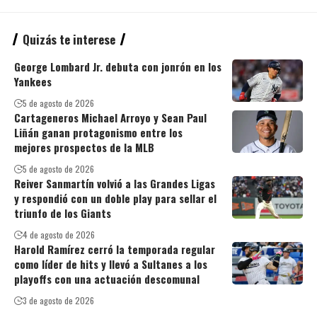
Quizás te interese
George Lombard Jr. debuta con jonrón en los
Yankees
5 de agosto de 2026
Cartageneros Michael Arroyo y Sean Paul
Liñán ganan protagonismo entre los
mejores prospectos de la MLB
5 de agosto de 2026
Reiver Sanmartín volvió a las Grandes Ligas
y respondió con un doble play para sellar el
triunfo de los Giants
4 de agosto de 2026
Harold Ramírez cerró la temporada regular
como líder de hits y llevó a Sultanes a los
playoffs con una actuación descomunal
3 de agosto de 2026