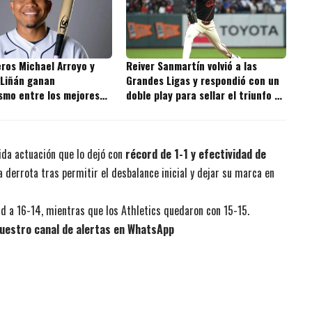
ros Michael Arroyo y
Reiver Sanmartín volvió a las
 Liñán ganan
Grandes Ligas y respondió con un
smo entre los mejores
doble play para sellar el triunfo de
s de la MLB
los Giants
ida actuación que lo dejó con
récord de 1-1 y efectividad de
la derrota tras permitir el desbalance inicial y dejar su marca en
d a 16-14, mientras que los Athletics quedaron con 15-15.
uestro canal de alertas en WhatsApp