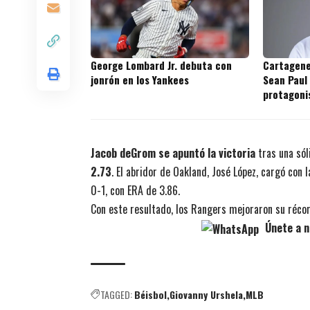
George Lombard Jr. debuta con
Cartagene
jonrón en los Yankees
Sean Paul
protagoni
prospecto
Jacob deGrom se apuntó la victoria
tras una sól
2.73
. El abridor de Oakland, José López, cargó con 
0-1, con ERA de 3.86.
Con este resultado, los Rangers mejoraron su récor
Únete a n
TAGGED:
Béisbol
Giovanny Urshela
MLB