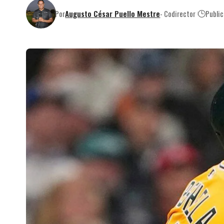
Por
Augusto César Puello Mestre
- Codirector
Publi