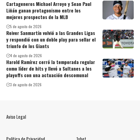
Cartageneros Michael Arroyo y Sean Paul
Liñán ganan protagonismo entre los
mejores prospectos de la MLB
5 de agosto de 2026
Reiver Sanmartín volvió a las Grandes Ligas
y respondió con un doble play para sellar el
triunfo de los Giants
4 de agosto de 2026
Harold Ramírez cerró la temporada regular
como líder de hits y llevó a Sultanes a los
playoffs con una actuación descomunal
3 de agosto de 2026
Aviso Legal
Política de Privacidad
1xbet