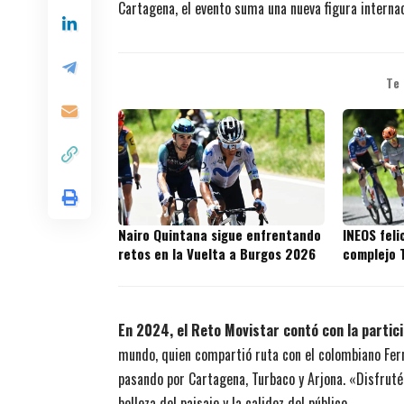
Cartagena, el evento suma una nueva figura internac
Te
Nairo Quintana sigue enfrentando
INEOS feli
retos en la Vuelta a Burgos 2026
complejo 
En 2024, el Reto Movistar contó con la partic
mundo, quien compartió ruta con el colombiano Fern
pasando por Cartagena, Turbaco y Arjona. «Disfruté
belleza del paisaje y la calidez del público.