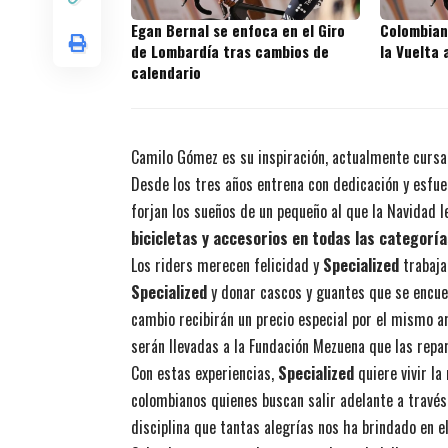
Egan Bernal se enfoca en el Giro
Colombian
de Lombardía tras cambios de
la Vuelta
calendario
Camilo Gómez es su inspiración, actualmente cursa 
Desde los tres años entrena con dedicación y esfue
forjan los sueños de un pequeño al que la Navidad l
bicicletas y accesorios en todas las categorí
Los riders merecen felicidad y
Specialized
trabaja
Specialized
y donar cascos y guantes que se encue
cambio recibirán un precio especial por el mismo a
serán llevadas a la Fundación Mezuena que las repa
Con estas experiencias,
Specialized
quiere vivir la
colombianos quienes buscan salir adelante a través
disciplina que tantas alegrías nos ha brindado en e