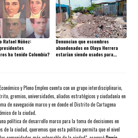
o Rafael Núñez:
Denuncian que escombros
presidentes
abandonados en Olaya Herrera
ros ha tenido Colombia?
estarían siendo usados para
rellenar la Ciénaga de la Virgen
 Económico y Pleno Empleo cuenta con un grupo interdisciplinario,
rito, gremios, universidades, aliados estratégicos y ciudadanía en
tema de navegación marco y en donde el Distrito de Cartagena
ómico de la ciudad.
na política de desarrollo marco para la toma de decisiones en
s de la ciudad, queremos que esta política permita que el nivel
n las comunidades más vulnerable de la ciudad”, aseguró
Dewis