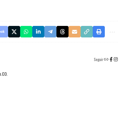
ook
Seguir
o.CO.