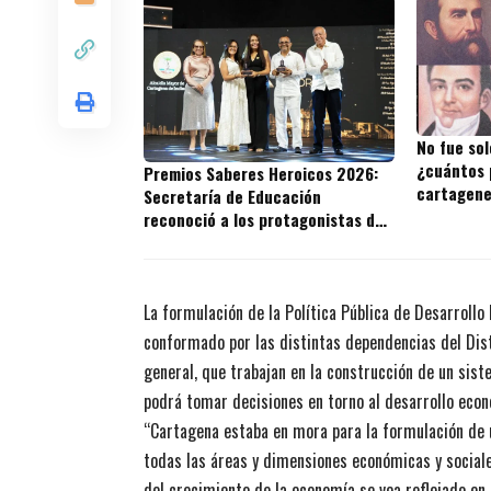
No fue sol
¿cuántos 
Premios Saberes Heroicos 2026:
cartagene
Secretaría de Educación
reconoció a los protagonistas de
la excelencia educativa en
Cartagena
La formulación de la Política Pública de Desarrollo
conformado por las distintas dependencias del Dist
general, que trabajan en la construcción de un sis
podrá tomar decisiones en torno al desarrollo econ
“Cartagena estaba en mora para la formulación de u
todas las áreas y dimensiones económicas y sociale
del crecimiento de la economía se vea reflejado e