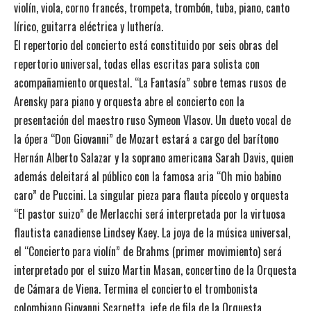
violín, viola, corno francés, trompeta, trombón, tuba, piano, canto
lírico, guitarra eléctrica y luthería.
El repertorio del concierto está constituido por seis obras del
repertorio universal, todas ellas escritas para solista con
acompañamiento orquestal. “La Fantasía” sobre temas rusos de
Arensky para piano y orquesta abre el concierto con la
presentación del maestro ruso Symeon Vlasov. Un dueto vocal de
la ópera “Don Giovanni” de Mozart estará a cargo del barítono
Hernán Alberto Salazar y la soprano americana Sarah Davis, quien
además deleitará al público con la famosa aria “Oh mio babino
caro” de Puccini. La singular pieza para flauta píccolo y orquesta
“El pastor suizo” de Merlacchi será interpretada por la virtuosa
flautista canadiense Lindsey Kaey.
La joya de la música universal,
el “Concierto para violín” de Brahms (primer movimiento) será
interpretado por el suizo Martin Masan, concertino de la Orquesta
de Cámara de Viena. Termina el concierto el trombonista
colombiano Giovanni Scarpetta, jefe de fila de la Orquesta