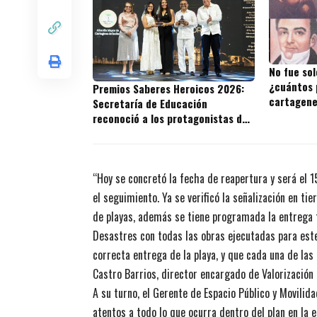
No fue sol
¿cuántos 
Premios Saberes Heroicos 2026:
cartagene
Secretaría de Educación
reconoció a los protagonistas de
la excelencia educativa en
Cartagena
“Hoy se concretó la fecha de reapertura y será el 
el seguimiento. Ya se verificó la señalización en tie
de playas, además se tiene programada la entrega 
Desastres con todas las obras ejecutadas para est
correcta entrega de la playa, y que cada una de la
Castro Barrios, director encargado de Valorización 
A su turno, el Gerente de Espacio Público y Movili
atentos a todo lo que ocurra dentro del plan en la 