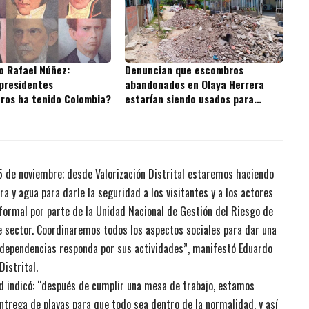
o Rafael Núñez:
Denuncian que escombros
presidentes
abandonados en Olaya Herrera
ros ha tenido Colombia?
estarían siendo usados para
rellenar la Ciénaga de la Virgen
15 de noviembre; desde Valorización Distrital estaremos haciendo
rra y agua para darle la seguridad a los visitantes y a los actores
formal por parte de la Unidad Nacional de Gestión del Riesgo de
e sector. Coordinaremos todos los aspectos sociales para dar una
s dependencias responda por sus actividades”, manifestó Eduardo
Distrital.
dad indicó: “después de cumplir una mesa de trabajo, estamos
entrega de playas para que todo sea dentro de la normalidad, y así