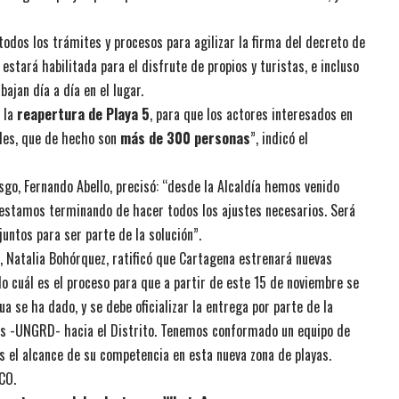
odos los trámites y procesos para agilizar la firma del decreto de
estará habilitada para el disfrute de propios y turistas, e incluso
ajan día a día en el lugar.
e la
reapertura de Playa 5
, para que los actores interesados en
ades, que de hecho son
más de 300 personas
”, indicó el
esgo, Fernando Abello, precisó: “desde la Alcaldía hemos venido
 estamos terminando de hacer todos los ajustes necesarios. Será
untos para ser parte de la solución”.
o, Natalia Bohórquez, ratificó que Cartagena estrenará nuevas
o cuál es el proceso para que a partir de este 15 de noviembre se
ua se ha dado, y se debe oficializar la entrega por parte de la
es -UNGRD- hacia el Distrito. Tenemos conformado un equipo de
s el alcance de su competencia en esta nueva zona de playas.
.CO
.