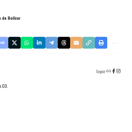
 de Bolívar
ook
Seguir
o.CO.