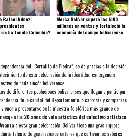
o Rafael Núñez:
Merca Bolívar superó los $100
presidentes
millones en ventas y fortaleció la
ros ha tenido Colombia?
economía del campo bolivarense
ndependencia del “Corralito de Piedra”, se da gracias a la decisión
lecimiento de esta celebración de la identidad cartagenera,
festivo de cada rincón bolivarense.
as de diferentes poblaciones bolivarenses que llegan a participar
dependencia de la capital del Departamento. 5 carrozas y comparsas
n vienen a presentarse en la muestra folclórica más grande de
menaje a los
20 años de vida artística del colectivo artístico
 Avanza
a esta gran celebración. Bolívar tiene una gran riqueza
ndante talento de generaciones enteras que cultivan los saberes