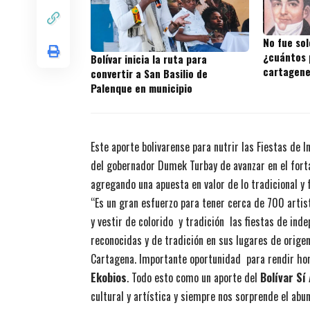
No fue sol
¿cuántos 
Bolívar inicia la ruta para
cartagene
convertir a San Basilio de
Palenque en municipio
Este aporte bolivarense para nutrir las Fiestas de I
del gobernador Dumek Turbay de avanzar en el forta
agregando una apuesta en valor de lo tradicional y 
“Es un gran esfuerzo para tener cerca de 700 artist
y vestir de colorido y tradición las fiestas de in
reconocidas y de tradición en sus lugares de orige
Cartagena. Importante oportunidad para rendir ho
Ekobios
. Todo esto como un aporte del
Bolívar Sí
cultural y artística y siempre nos sorprende el abu