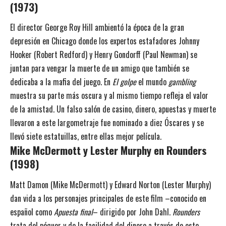
(1973)
El director George Roy Hill ambientó la época de la gran
depresión en Chicago donde los expertos estafadores Johnny
Hooker (Robert Redford) y Henry Gondorff (Paul Newman) se
juntan para vengar la muerte de un amigo que también se
dedicaba a la mafia del juego. En
El golpe
el mundo
gambling
muestra su parte más oscura y al mismo tiempo refleja el valor
de la amistad. Un falso salón de casino, dinero, apuestas y muerte
llevaron a este largometraje fue nominado a diez Óscares y se
llevó siete estatuillas, entre ellas mejor película.
Mike McDermott y Lester Murphy en Rounders
(1998)
Matt Damon (Mike McDermott) y Edward Norton (Lester Murphy)
dan vida a los personajes principales de este film –conocido en
español como
Apuesta final
– dirigido por John Dahl.
Rounders
trata del póquer y de la facilidad del dinero a través de este