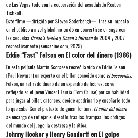
de Las Vegas todo con la cooperación del acaudalado Reuben
Tishkoff.
Este filme —dirigido por Steven Soderbergh—, tras su impacto
en el público a nivel global, no tardó en convertirse en saga con
las secuelas
Ocean´s twelve
y
Ocean´s thirteen
de 2004 y 2007
respectivamente (sensacine.com, 2025).
Eddie “Fast” Felson en El color del dinero
(1986)
En esta película Martin Scorsese recreó la vida de Eddie Felson
(Paul Newman) un experto en el billar conocido como
El buscavidas
.
Felson, un retirado dueño de un expendio de licores, se ve
reflejado en el joven Vincent Lauria (Tom Cruise) por su habilidad
para jugar al billar, entonces, decide apadrinarlo y enseñarle todo
lo que sabe. Con el pretexto de ganar fortuna,
El color del dinero
se encarga de reflejar el desafío tras las trampas, los códigos
del mundo del juego, la destreza y la ética.
Johnny Hooker y Henry Gondorff en El golpe