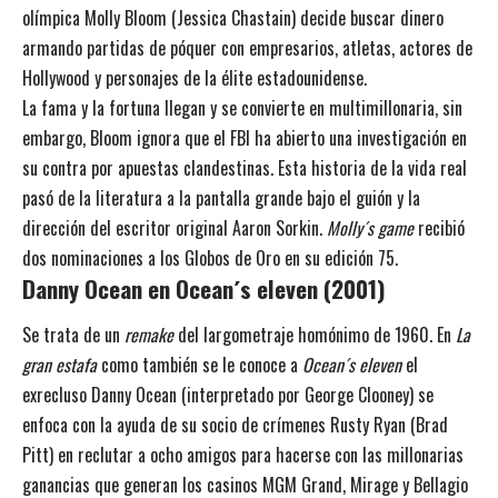
olímpica Molly Bloom (Jessica Chastain) decide buscar dinero
armando partidas de póquer con empresarios, atletas, actores de
Hollywood y personajes de la élite estadounidense.
La fama y la fortuna llegan y se convierte en multimillonaria, sin
embargo, Bloom ignora que el FBI ha abierto una investigación en
su contra por apuestas clandestinas. Esta historia de la vida real
pasó de la literatura a la pantalla grande bajo el guión y la
dirección del escritor original Aaron Sorkin.
Molly´s game
recibió
dos nominaciones a los Globos de Oro en su edición 75.
Danny Ocean en Ocean´s eleven
(2001)
Se trata de un
remake
del largometraje homónimo de 1960. En
La
gran estafa
como también se le conoce a
Ocean´s eleven
el
exrecluso Danny Ocean (interpretado por George Clooney) se
enfoca con la ayuda de su socio de crímenes Rusty Ryan (Brad
Pitt) en reclutar a ocho amigos para hacerse con las millonarias
ganancias que generan los casinos MGM Grand, Mirage y Bellagio