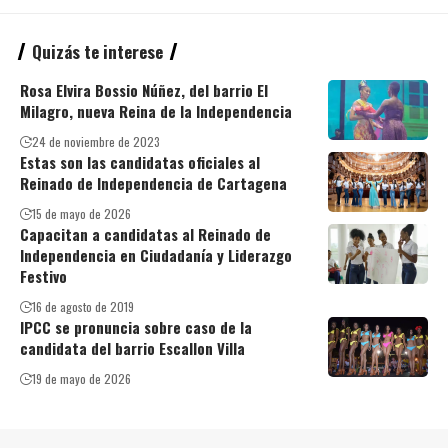
Quizás te interese
Rosa Elvira Bossio Núñez, del barrio El
Milagro, nueva Reina de la Independencia
24 de noviembre de 2023
Estas son las candidatas oficiales al
Reinado de Independencia de Cartagena
15 de mayo de 2026
Capacitan a candidatas al Reinado de
Independencia en Ciudadanía y Liderazgo
Festivo
16 de agosto de 2019
IPCC se pronuncia sobre caso de la
candidata del barrio Escallon Villa
19 de mayo de 2026