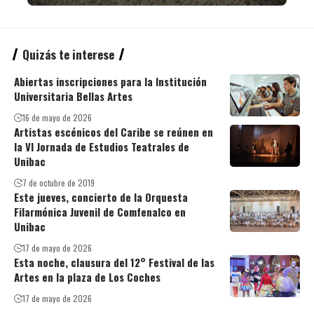
Quizás te interese
Abiertas inscripciones para la Institución
Universitaria Bellas Artes
16 de mayo de 2026
Artistas escénicos del Caribe se reúnen en
la VI Jornada de Estudios Teatrales de
Unibac
7 de octubre de 2019
Este jueves, concierto de la Orquesta
Filarmónica Juvenil de Comfenalco en
Unibac
17 de mayo de 2026
Esta noche, clausura del 12° Festival de las
Artes en la plaza de Los Coches
17 de mayo de 2026