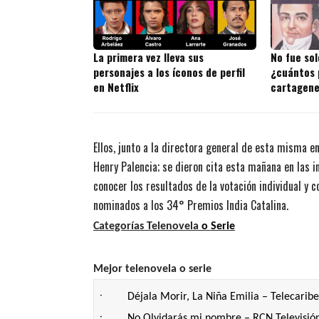
La primera vez lleva sus
No fue sol
personajes a los íconos de perfil
¿cuántos 
en Netflix
cartagene
Ellos, junto a la directora general de esta misma e
Henry Palencia; se dieron cita esta mañana en las i
conocer los resultados de la votación individual y
nominados a los 34° Premios India Catalina.
Categorías Telenovela
o Serie
Mejor telenovela o serie
·
Déjala Morir, La Niña Emilia – Telecaribe
·
No Olvidarás mi nombre – RCN Televisió