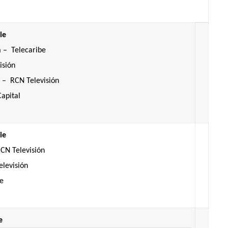
ie
a – Telecaribe
isión
 – RCN Televisión
apital
ie
CN Televisión
levisión
be
e