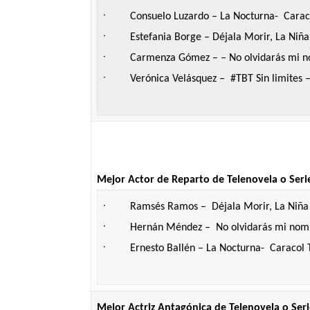
·
Consuelo Luzardo – La Nocturna- Caraco
·
Estefania Borge – Déjala Morir, La Niña
·
Carmenza Gómez – – No olvidarás mi n
·
Verónica Velásquez – #TBT Sin limites 
Mejor Actor de Reparto de Telenovela o Seri
·
Ramsés Ramos – Déjala Morir, La Niña 
·
Hernán Méndez – No olvidarás mi nomb
·
Ernesto Ballén – La Nocturna- Caracol T
Mejor Actriz Antagónica de Telenovela o Seri