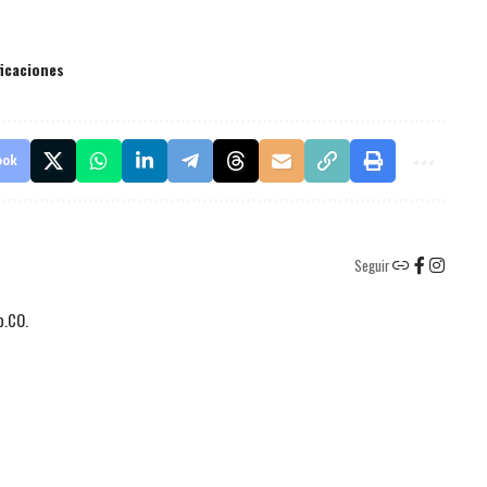
ficaciones
ook
Seguir
o.CO.