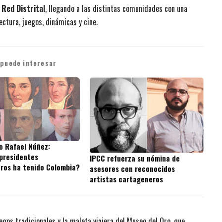
 Red Distrital
, llegando a las distintas comunidades con una
ctura, juegos, dinámicas y cine.
 puede interesar
o Rafael Núñez:
presidentes
IPCC refuerza su nómina de
ros ha tenido Colombia?
asesores con reconocidos
artistas cartageneros
egos tradicionales y la maleta viajera del Museo del Oro, que