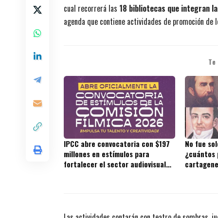
cual recorrerá las
18 bibliotecas que integran la
agenda que contiene actividades de promoción de le
Te
IPCC abre convocatoria con $197
No fue sol
millones en estímulos para
¿cuántos 
fortalecer el sector audiovisual
cartagene
de Cartagena
Las actividades contarán con teatro de sombras, ju