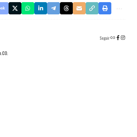
ook
Seguir
o.CO.