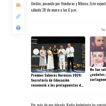
Unidos, pasando por Honduras y México. Este espect
sábado 28 de enero a las 6 p.m.
Te
No fue sol
¿cuántos 
Premios Saberes Heroicos 2026:
cartagene
Secretaría de Educación
reconoció a los protagonistas de
la excelencia educativa en
Cartagena
Por más de una década,
Radio Ambulante
ha contad