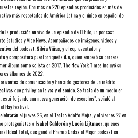
 nuestra región. Con más de 220 episodios producidos en más de
rativo más respetados de América Latina y el único en español de
de la producción en vivo de un episodio de El hilo, un podcast
nte Estudios y Vice News. Acompañados de imágenes, videos y
ecutiva del podcast,
Silvia Viñas
, y el copresentador y
ante y compositora puertorriqueña
iLe
, quien empezó su carrera
mer álbum como solista en 2017. The New York Times incluyó su
ejores álbumes de 2022.
horizontes de comunicación y han sido gestores de un inédito
ativas que privilegian la voz y el sonido. Se trata de un medio en
l, está forjando una nueva generación de escuchas”, señaló al
el Hay Festival.
lebrarán el jueves 26, en el Teatro Adolfo Mejía, y el viernes 27 en
omo protagonistas a
Isabel Calderón
y
Lucía Lijtmaer
, quienes
al Ideal Total, que ganó el Premio Ondas al Mejor podcast en