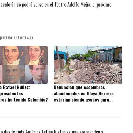
áculo único podrá verse en el Teatro Adolfo Mejía, el próximo
 puede interesar
o Rafael Núñez:
Denuncian que escombros
presidentes
abandonados en Olaya Herrera
ros ha tenido Colombia?
estarían siendo usados para
rellenar la Ciénaga de la Virgen
o desde toda América Latina historias que sorprenden y