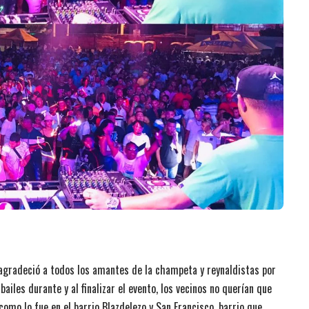
 agradeció a todos los amantes de la champeta y reynaldistas por
iles durante y al finalizar el evento, los vecinos no querían que
como lo fue en el barrio Blazdelezo y San Francisco, barrio que