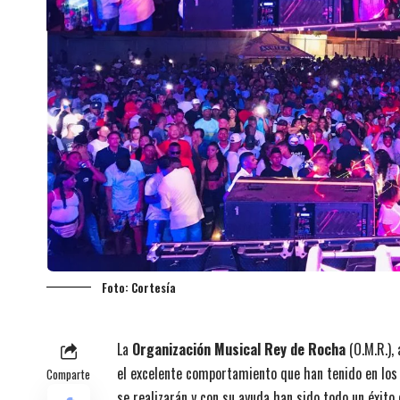
Foto: Cortesía
La
Organización Musical Rey de Rocha
(O.M.R.),
el excelente comportamiento que han tenido en los ba
Comparte
se realizarán y con su ayuda han sido todo un éxito 