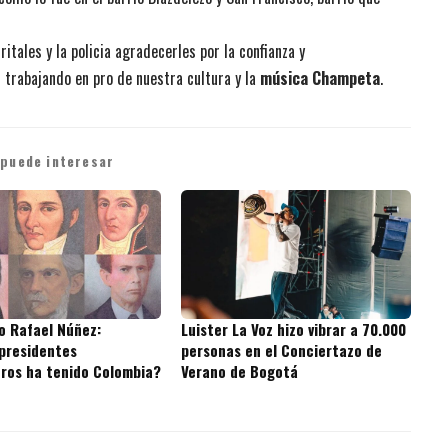
itales y la policia agradecerles por la confianza y
trabajando en pro de nuestra cultura y la
música Champeta
.
 puede interesar
o Rafael Núñez:
Luister La Voz hizo vibrar a 70.000
presidentes
personas en el Conciertazo de
ros ha tenido Colombia?
Verano de Bogotá