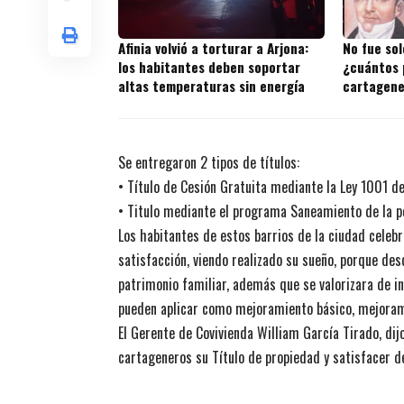
Afinia volvió a torturar a Arjona:
No fue sol
los habitantes deben soportar
¿cuántos 
altas temperaturas sin energía
cartagene
Se entregaron 2 tipos de títulos:
• Título de Cesión Gratuita mediante la Ley 1001 d
• Titulo mediante el programa Saneamiento de la p
Los habitantes de estos barrios de la ciudad celebr
satisfacción, viendo realizado su sueño, porque de
patrimonio familiar, además que se valorizara de in
pueden aplicar como mejoramiento básico, mejorami
El Gerente de Covivienda William García Tirado, d
cartageneros su Título de propiedad y satisfacer d