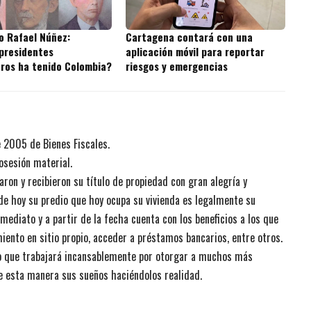
o Rafael Núñez:
Cartagena contará con una
presidentes
aplicación móvil para reportar
ros ha tenido Colombia?
riesgos y emergencias
e 2005 de Bienes Fiscales.
osesión material.
aron y recibieron su título de propiedad con gran alegría y
sde hoy su predio que hoy ocupa su vivienda es legalmente su
mediato y a partir de la fecha cuenta con los beneficios a los que
ento en sitio propio, acceder a préstamos bancarios, entre otros.
ijo que trabajará incansablemente por otorgar a muchos más
e esta manera sus sueños haciéndolos realidad.