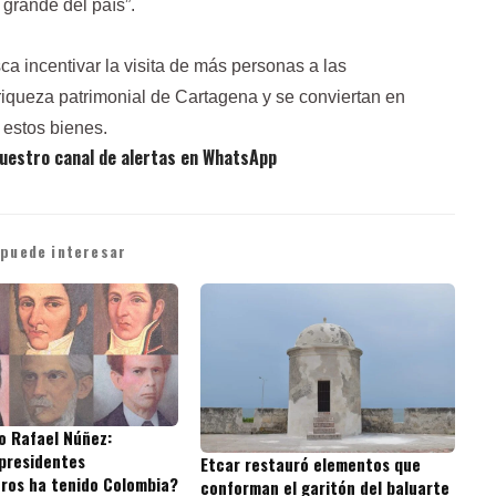
 grande del país”.
a incentivar la visita de más personas a las
riqueza patrimonial de Cartagena y se conviertan en
 estos bienes.
uestro canal de alertas en WhatsApp
 puede interesar
o Rafael Núñez:
presidentes
Etcar restauró elementos que
ros ha tenido Colombia?
conforman el garitón del baluarte