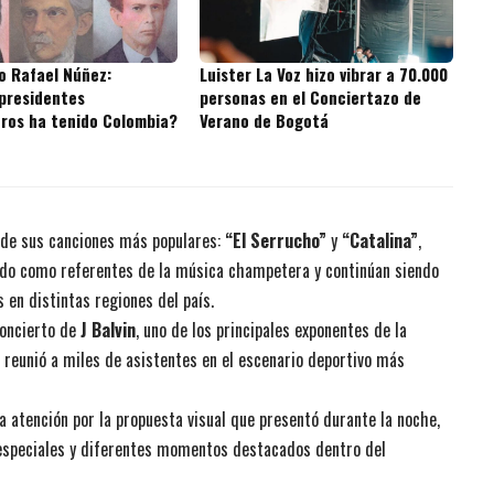
o Rafael Núñez:
Luister La Voz hizo vibrar a 70.000
presidentes
personas en el Conciertazo de
ros ha tenido Colombia?
Verano de Bogotá
 de sus canciones más populares:
“El Serrucho”
y
“Catalina”
,
ado como referentes de la música champetera y continúan siendo
 en distintas regiones del país.
concierto de
J Balvin
, uno de los principales exponentes de la
reunió a miles de asistentes en el escenario deportivo más
a atención por la propuesta visual que presentó durante la noche,
 especiales y diferentes momentos destacados dentro del