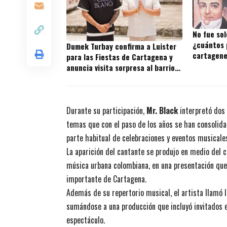
No fue sol
¿cuántos 
Dumek Turbay confirma a Luister
cartagene
para las Fiestas de Cartagena y
anuncia visita sorpresa al barrio
donde nació
Durante su participación,
Mr. Black
interpretó dos
temas que con el paso de los años se han consolid
parte habitual de celebraciones y eventos musicales
La aparición del cantante se produjo en medio del 
música urbana colombiana, en una presentación que 
importante de Cartagena.
Además de su repertorio musical, el artista llamó l
sumándose a una producción que incluyó invitados
espectáculo.