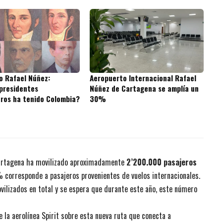
o Rafael Núñez:
Aeropuerto Internacional Rafael
presidentes
Núñez de Cartagena se amplía un
ros ha tenido Colombia?
30%
rtagena ha movilizado aproximadamente
2’200.000 pasajeros
% corresponde a pasajeros provenientes de vuelos internacionales.
vilizados en total y se espera que durante este año, este número
la aerolínea Spirit sobre esta nueva ruta que conecta a