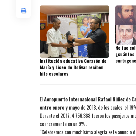
No fue sol
¿cuántos 
cartagene
Institución educativa Corazón de
María y Liceo de Bolívar reciben
kits escolares
El
Aeropuerto Internacional Rafael Núñez
de Ca
entre enero y mayo
de 2018, de los cuales, el 19
Durante el 2017, 4’756.368 fueron los pasajeros mo
se incremente en un 9%.
“Celebramos con muchísima alegría este anuncio de 