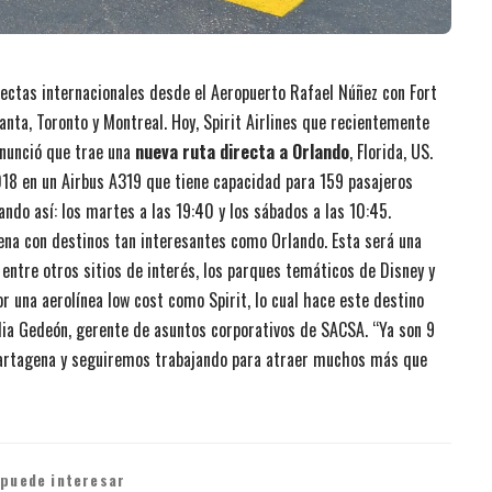
ectas internacionales desde el Aeropuerto Rafael Núñez con Fort
nta, Toronto y Montreal. Hoy, Spirit Airlines que recientemente
anunció que trae una
nueva ruta directa a Orlando
, Florida, US.
018 en un Airbus A319 que tiene capacidad para 159 pasajeros
do así: los martes a las 19:40 y los sábados a las 10:45.
ena con destinos tan interesantes como Orlando. Esta será una
 entre otros sitios de interés, los parques temáticos de Disney y
r una aerolínea low cost como Spirit, lo cual hace este destino
ia Gedeón, gerente de asuntos corporativos de SACSA. “Ya son 9
 Cartagena y seguiremos trabajando para atraer muchos más que
 puede interesar