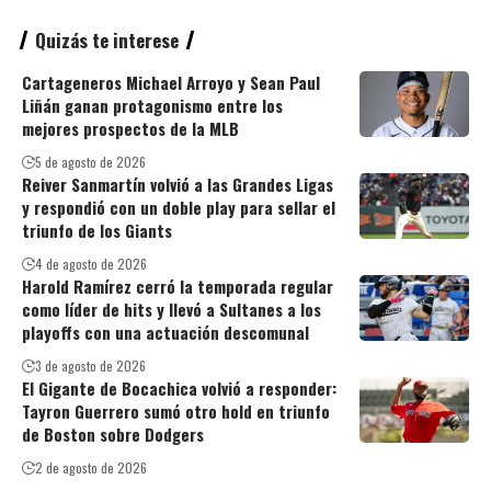
Quizás te interese
Cartageneros Michael Arroyo y Sean Paul
Liñán ganan protagonismo entre los
mejores prospectos de la MLB
5 de agosto de 2026
Reiver Sanmartín volvió a las Grandes Ligas
y respondió con un doble play para sellar el
triunfo de los Giants
4 de agosto de 2026
Harold Ramírez cerró la temporada regular
como líder de hits y llevó a Sultanes a los
playoffs con una actuación descomunal
3 de agosto de 2026
El Gigante de Bocachica volvió a responder:
Tayron Guerrero sumó otro hold en triunfo
de Boston sobre Dodgers
2 de agosto de 2026