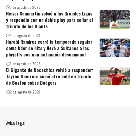
5 de agosto de 2026
Reiver Sanmartín volvió a las Grandes Ligas
y respondió con un doble play para sellar el
triunfo de los Giants
4 de agosto de 2026
Harold Ramírez cerró la temporada regular
como líder de hits y llevó a Sultanes a los
playoffs con una actuación descomunal
3 de agosto de 2026
El Gigante de Bocachica volvió a responder:
Tayron Guerrero sumó otro hold en triunfo
de Boston sobre Dodgers
2 de agosto de 2026
Aviso Legal