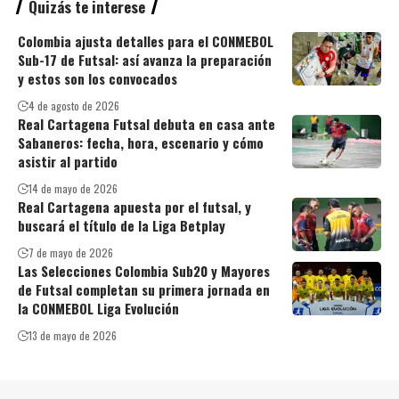
Quizás te interese
Colombia ajusta detalles para el CONMEBOL
Sub-17 de Futsal: así avanza la preparación
y estos son los convocados
4 de agosto de 2026
Real Cartagena Futsal debuta en casa ante
Sabaneros: fecha, hora, escenario y cómo
asistir al partido
14 de mayo de 2026
Real Cartagena apuesta por el futsal, y
buscará el título de la Liga Betplay
7 de mayo de 2026
Las Selecciones Colombia Sub20 y Mayores
de Futsal completan su primera jornada en
la CONMEBOL Liga Evolución
13 de mayo de 2026